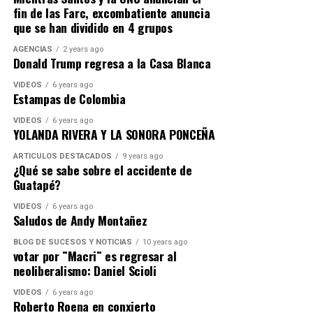
fin de las Farc, excombatiente anuncia
que se han dividido en 4 grupos
AGENCIAS
2 years ago
Donald Trump regresa a la Casa Blanca
VIDEOS
6 years ago
Estampas de Colombia
VIDEOS
6 years ago
YOLANDA RIVERA Y LA SONORA PONCEÑA
ARTICULOS DESTACADOS
9 years ago
¿Qué se sabe sobre el accidente de
Guatapé?
VIDEOS
6 years ago
Saludos de Andy Montañez
BLOG DE SUCESOS Y NOTICIAS
10 years ago
votar por ¨Macri¨ es regresar al
neoliberalismo: Daniel Scioli
VIDEOS
6 years ago
Roberto Roena en conxierto