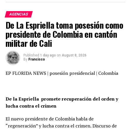
AGENCIAS
De La Espriella toma posesión como
presidente de Colombia en cantón
militar de Cali
Published
1 day ago
on
August 8, 2026
By
Francisco
EP FLORIDA NEWS | posesión presidencial | Colombia
voladura de un oleoducto en Colombia /estrategia
guerrillera
Para diferenciar e ilustrar, y para que no queden dudas
,observemos la gran diferencia entre terrorismo y
De la Espriella promete recuperación del orden y
guerrilla.
lucha contra el crimen
El terrorismo es el método de impartir el terror o el
El nuevo presidente de Colombia habla de
miedo a través de la violencia o de la amenaza de
“regeneración” y lucha contra el crimen. Discurso de