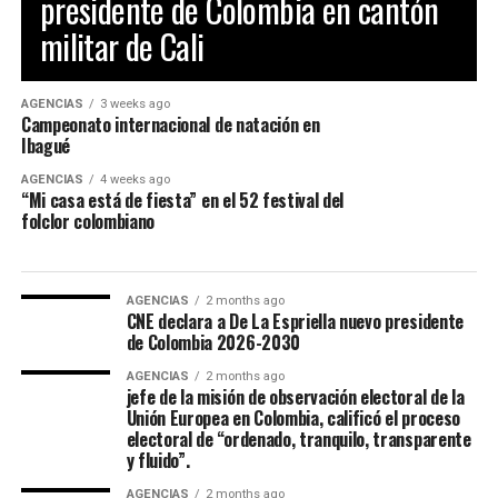
presidente de Colombia en cantón
RELATED TOPICS:
FARC
GUERRILLEROS
TERRORISTAS
folclórica de las candidatas del encuentro
militar de Cali
Las piscinas olímpicas Hernando Arbeláez Jiménez,
departamental del folclor, la elección y coronacion de la
UP NEXT
ubicadas en la Unidad Deportiva de la Calle 42, se
embajadora departamental 2026-2027, y la gala de
Origen de la pedofilia según estudios escanograficos de
Cerebro
construyeron originalmente a finales de los años 70
coronación encuentro nacional, con el concierto del
AGENCIAS
3 weeks ago
para los Juegos Nacionales de 1970.
artista invitado Felipe Pelaez, y otros eventos más se
Campeonato internacional de natación en
DON'T MISS
Ibagué
ralizaron en la Concha Acustica Garzon y Collazos.
Moño postizo,peinado de moda para hombres en New
York
AGENCIAS
4 weeks ago
“Mi casa está de fiesta” en el 52 festival del
folclor colombiano
AGENCIAS
2 months ago
CNE declara a De La Espriella nuevo presidente
de Colombia 2026-2030
AGENCIAS
2 months ago
jefe de la misión de observación electoral de la
Unión Europea en Colombia, calificó el proceso
electoral de “ordenado, tranquilo, transparente
Maria Paula Gonzalez Lozano, representó a Ibagué en el
y fluido”.
52 Festival Folclórico Colombiano , fue elejida como
AGENCIAS
2 months ago