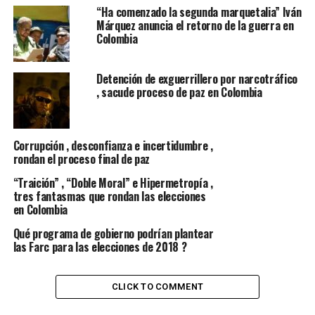
“Ha comenzado la segunda marquetalia” Iván
europeas a lidiar con el complicado Estado islámico.
Márquez anuncia el retorno de la guerra en
Colombia
Está claro que ningún país está excento de cualquier
ataque de grupos extremistas maxime si trata de
Detención de exguerrillero por narcotráfico
identificarse con sus adversarios . Pero, lo que no es
, sacude proceso de paz en Colombia
claro, es que aún en Colombia se insista en llamar
terroristas a los grupos guerrilleros, conociendo de
plano, que en el aspecto ideológico hay una diferencia
Corrupción , desconfianza e incertidumbre ,
abismal .
rondan el proceso final de paz
Los grupos extremistas son centrados en sus objetivos y
“Traición” , “Doble Moral” e Hipermetropía ,
luchan por alguna ideología llámese religiosa o política
tres fantasmas que rondan las elecciones
en Colombia
y su modus operandi es específico . El blanco es dirigido
y dan sus vidas a cambio de garantizar respeto por sus
Qué programa de gobierno podrían plantear
líderes y territorio. Además, nada lo toman personal ´.,
las Farc para las elecciones de 2018 ?
es decir son grupos radicales que actúan en conjunto y
no en diferentes frentes como lo hacen los grupos
CLICK TO COMMENT
guerrilleros.