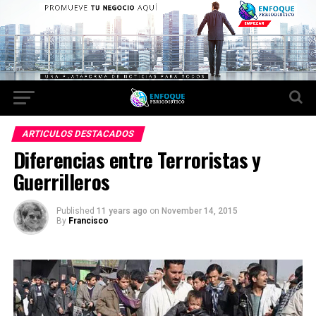
ARTICULOS DESTACADOS
Diferencias entre Terroristas y
Guerrilleros
Published
11 years ago
on
November 14, 2015
By
Francisco