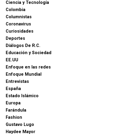
Ciencia y Tecnología
Alcaldía de Ibagué, a Cristian Torres jefe de prensa y
Colombia
comunicaciónes de la alcaldia, Mauricio Hernandez Cala
Columnistas
secretario de cultura de Ibague y a todo ese gran grupo
Coronavirus
de trabajo en las diferentes áreas que con su
Curiosidades
profesionalismo, dedicación y arduo trabajo mantienen
Deportes
en alto el orgullo Ibaguereño.
Diálogos De R.C.
Educación y Sociedad
EE.UU
Enfoque en las redes
Enfoque Mundial
Entrevistas
España
Estado Islámico
Europa
Farándula
Fashion
Gustavo Lugo
Haydee Mayor