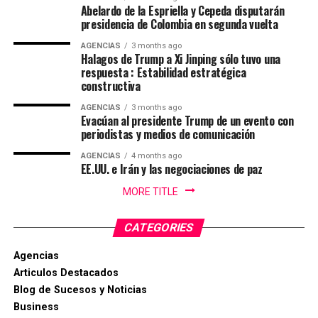
Embajadora Municipal del Folclor, representaba la
Abelardo de la Espriella y Cepeda disputarán
comuna 12 de la ciudad y obtuvo el titulo por su
presidencia de Colombia en segunda vuelta
carisma, dominio escenico e interpretación del baile
AGENCIAS
3 months ago
tradicional.
Halagos de Trump a Xi Jinping sólo tuvo una
respuesta : Estabilidad estratégica
constructiva
La Virreina Nacional del Folclor 2026, es Mariangel
Tumay Hernandez, representante del departamento del
AGENCIAS
3 months ago
Evacúan al presidente Trump de un evento con
Casanare fue elejida en la noche de coronación y
periodistas y medios de comunicación
clausura del 52 Festival Del Folclor Colombiano.
AGENCIAS
4 months ago
EE.UU. e Irán y las negociaciones de paz
Jania Raquel Osorio Mejia, representante del
departamento de Cordoba, fue coronada como la nueva
MORE TITLE
embajadora Nacional del Folclor Colombiano
CATEGORIES
Con un balance muy positivo para la economía regional,
la alta afluencia de turistas, la gran ocupación hotelera y
Agencias
el comercio local fortalecieron la economía de la ciudad.
Articulos Destacados
Blog de Sucesos y Noticias
Enfoque Periodistico y “Florida News” , da sus
Business
agradecimientos a la Gobernación Del tolima, La